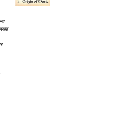
िया
ादशाह
ार