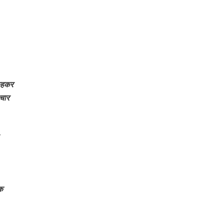
 कहकर
 चार
तक