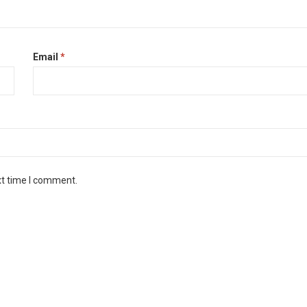
Email
*
xt time I comment.