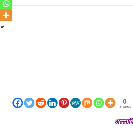
0
Shares
अल्लादि